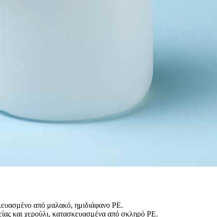
κευασμένο από μαλακό, ημιδιάφανο PE.
ίας και χερούλι, κατασκευασμένα από σκληρό PE.