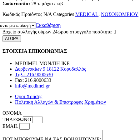
Συσκευασία:
28 τεμάχια / κιβ.
Κωδικός Προϊόντος
N/A
Categories
MEDICAL
,
ΝΟΣΟΚΟΜΕΙΟΥ
Εκκαθάριση
Δοχείο συλλογής ούρων 24ώρου στρογγυλό ποσότητα
ΑΓΟΡΑ
ΣΤΟΙΧΕΙΑ ΕΠΙΚΟΙΝΩΝΙΑΣ
MEDIMEL ΜΟΝ/ΠΗ ΙΚΕ
Δερβενακίων 9 18122 Κορυδαλλός
Τηλ.: 216.9000630
Fax: 216.9000633
info@medimel.gr
Όροι Χρήσης
Πολιτική Αλλαγών & Επιστροφής Χρημάτων
ΟΝΟΜΑ
ΤΗΛΕΦΩΝΟ
EMAIL
ΠΩΣ ΜΠΟΡΟΥΜΕ ΝΑ ΣΑΣ ΒΟΗΘΗΣΟΥΜΕ;