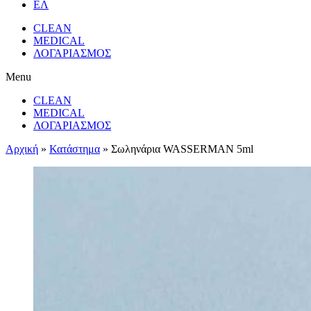
ΕΛ
CLEAN
MEDICAL
ΛΟΓΑΡΙΑΣΜΟΣ
Menu
CLEAN
MEDICAL
ΛΟΓΑΡΙΑΣΜΟΣ
Αρχική
»
Κατάστημα
»
Σωληνάρια WASSERMAN 5ml